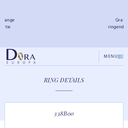
e
Gratis
ringendoosje
MENU
RING DETAILS
338B00