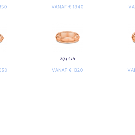
350
VANAF € 1840
VA
294A16
050
VANAF € 1320
VA