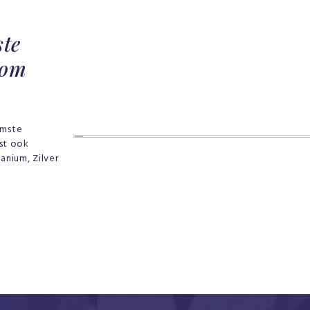
ste
 om
amste
ast ook
anium, Zilver