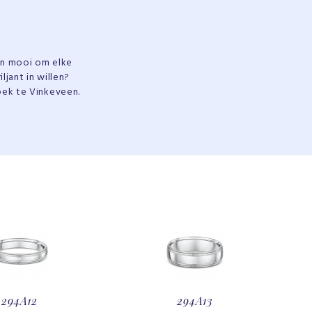
aan mooi om elke
ljant in willen?
ek te Vinkeveen.
294A12
294A13