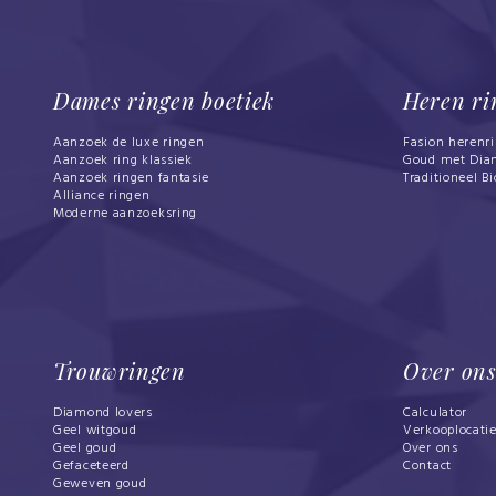
Dames ringen boetiek
Heren ri
Aanzoek de luxe ringen
Fasion herenr
Aanzoek ring klassiek
Goud met Dia
Aanzoek ringen fantasie
Traditioneel Bi
Alliance ringen
Moderne aanzoeksring
Trouwringen
Over on
Diamond lovers
Calculator
Geel witgoud
Verkooplocati
Geel goud
Over ons
Gefaceteerd
Contact
Geweven goud