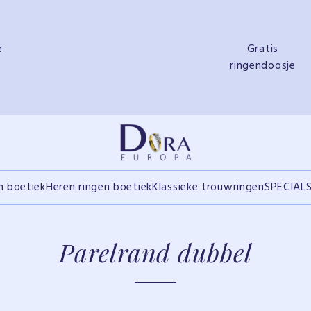
e
Gratis
ringendoosje
n boetiek
Heren ringen boetiek
Klassieke trouwringen
SPECIAL
Parelrand dubbel