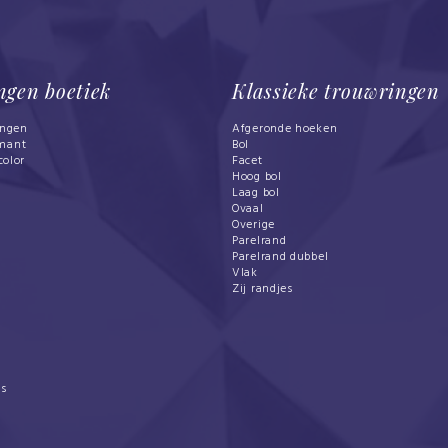
ngen boetiek
Klassieke trouwringen
ingen
Afgeronde hoeken
mant
Bol
color
Facet
Hoog bol
Laag bol
Ovaal
Overige
Parelrand
Parelrand dubbel
Vlak
Zij randjes
s
es