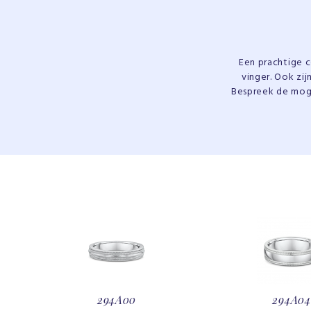
Een prachtige c
vinger. Ook zij
Bespreek de mog
294A00
294A04