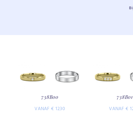
B
738B00
738B01
VANAF € 1230
VANAF € 1