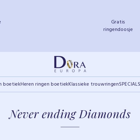
e
Gratis
ringendoosje
n boetiek
Heren ringen boetiek
Klassieke trouwringen
SPECIAL
Never ending Diamonds