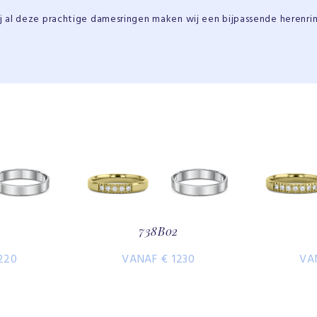
ij al deze prachtige damesringen maken wij een bijpassende herenrin
738B02
220
VANAF € 1230
VA