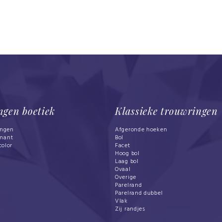
ngen boetiek
Klassieke trouwringen
ingen
Afgeronde hoeken
mant
Bol
color
Facet
Hoog bol
Laag bol
Ovaal
Overige
Parelrand
Parelrand dubbel
Vlak
Zij randjes