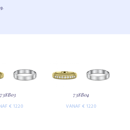
g.
738B03
738B04
NAF € 1220
VANAF € 1220