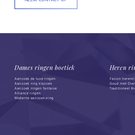
NEEM CONTACT OP
Dames ringen boetiek
Heren ri
Aanzoek de luxe ringen
Fasion herenr
Aanzoek ring klassiek
Goud met Dia
Aanzoek ringen fantasie
Traditioneel Bi
Alliance ringen
Moderne aanzoeksring