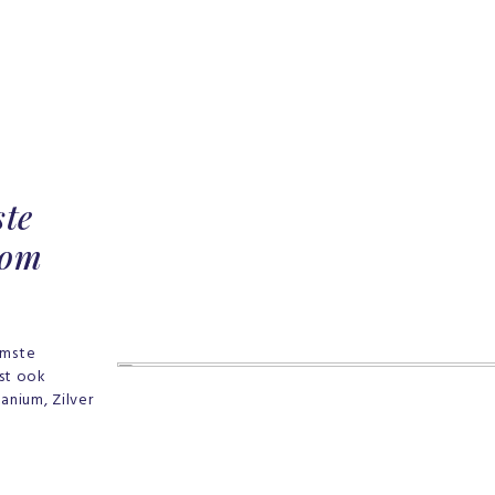
ste
 om
amste
ast ook
anium, Zilver