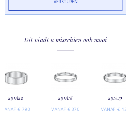
Dit vindt u misschien ook mooi
291A22
291A18
291A19
VANAF € 790
VANAF € 370
VANAF € 430