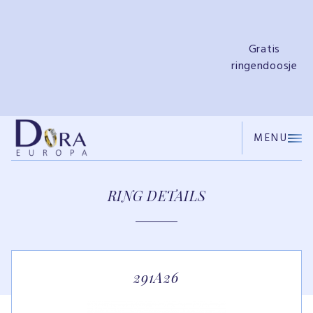
e
Gratis
ringendoosje
MENU
RING DETAILS
291A26